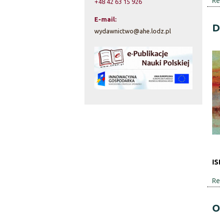
Re
+48 42 63 15 926
E-mail:
D
wydawnictwo@ahe.lodz.pl
IS
Re
O