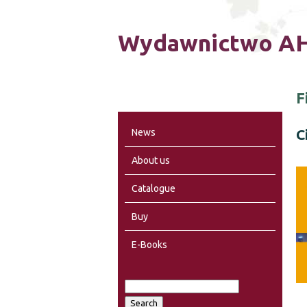
Wydawnictwo AH
F
C
News
About us
Catalogue
Buy
E-Books
S
S
e