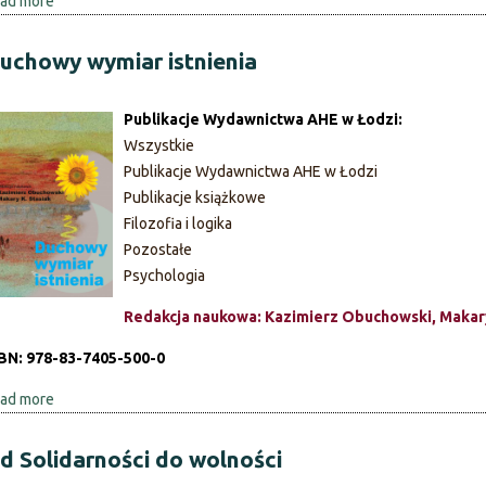
i
ad more
a
n
b
i
o
uchowy wymiar istnienia
b
u
u
t
Publikacje Wydawnictwa AHE w Łodzi:
s
P
Wszystkie
n
u
Publikacje Wydawnictwa AHE w Łodzi
r
r
Publikacje książkowe
1
u
Filozofia i logika
(
s
Pozostałe
6
z
Psychologia
)
a
/
,
Redakcja naukowa: Kazimierz Obuchowski, Makary
2
a
BN: 978-83-7405-500-0
0
t
1
m
ad more
a
1
a
b
n
o
d Solidarności do wolności
,
u