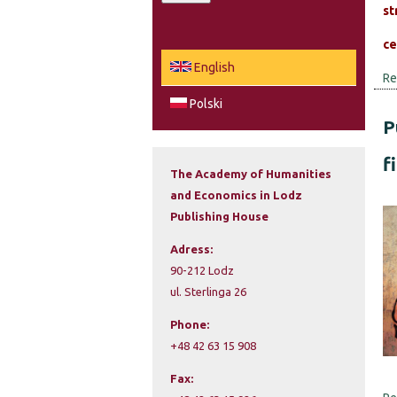
st
a
e
r
ce
c
a
English
Re
h
r
Polski
P
c
f
h
The Academy of Humanities
and Economics in Lodz
f
Publishing House
o
Adress:
r
90-212 Lodz
ul. Sterlinga 26
m
Phone:
+48 42 63 15 908
Fax: