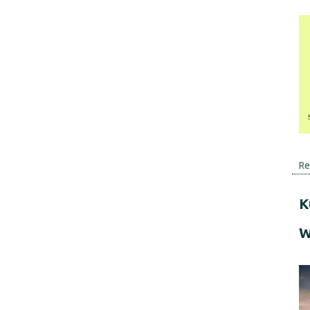
Re
K
W