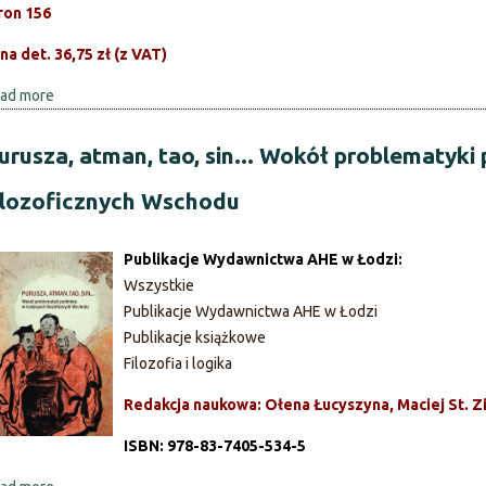
ron 156
na det. 36,75 zł (z VAT)
ad more
a
b
o
urusza, atman, tao, sin... Wokół problematyki
u
ilozoficznych Wschodu
t
C
i
Publikacje Wydawnictwa AHE w Łodzi:
v
Wszystkie
i
Publikacje Wydawnictwa AHE w Łodzi
t
Publikacje książkowe
a
Filozofia i logika
s
Redakcja naukowa: Ołena Łucyszyna, Maciej St. Z
H
o
ISBN: 978-83-7405-534-5
m