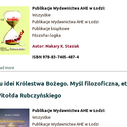
t
t
Publikacje Wydawnictwa AHE w Łodzi:
a
D
Wszystkie
o
u
Publikacje Wydawnictwa AHE w Łodzi
,
c
Publikacje książkowe
s
h
Filozofia i logika
i
o
n
w
Autor: Makary K. Stasiak
.
y
.
ISBN 978-83-7405-487-4
w
.
y
ad more
a
W
m
b
o
i
o
u idei Królestwa Bożego. Myśl filozoficzna, e
k
a
u
ó
r
itołda Rubczyńskiego
t
ł
i
O
p
s
d
Publikacje Wydawnictwa AHE w Łodzi:
r
t
S
Wszystkie
o
n
o
Publikacje Wydawnictwa AHE w Łodzi
b