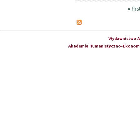
e
e
e
b
d
k
« firs
n
g
o
P
a
t
t
o
u
ń
r
B
d
a
t
e
o
o
l
R
m
n
Wydawnictwo A
g
o
a
o
p
i
Akademia Humanistyczno-Ekonomi
k
p
u
i
e
k
+
o
t
r
i
C
c
e
s
y
d
D
z
A
c
l
ą
1
z
a
t
T
n
s
k
e
y
t
u
a
c
u
j
c
h
d
ą
h
e
c
e
n
y
r
t
c
'