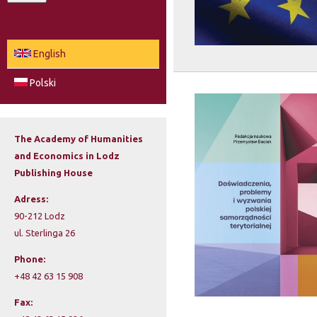
a
e
r
c
a
English
h
r
Polski
c
h
The Academy of Humanities
and Economics in Lodz
f
Publishing House
o
Adress:
r
90-212 Lodz
ul. Sterlinga 26
m
Phone:
+48 42 63 15 908
Fax: