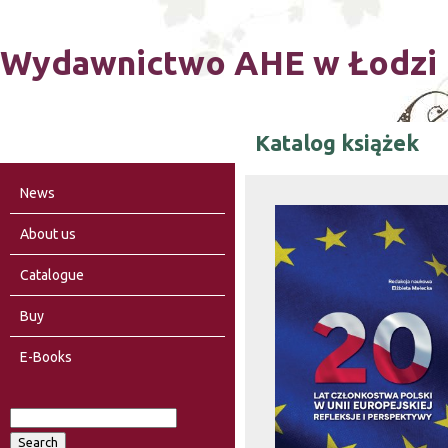
Ski
Wydawnictwo AHE w Łodzi
Katalog książek
News
About us
Catalogue
Buy
E-Books
S
S
e