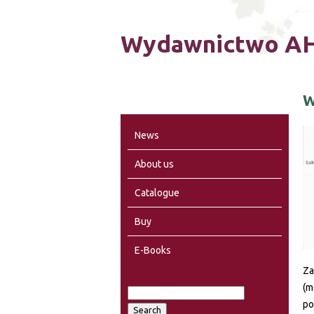
Wydawnictwo AH
W
News
About us
Catalogue
Buy
E-Books
Za
(m
S
po
S
e