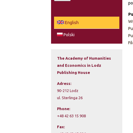
po
a
e
r
Pu
c
a
Ws
English
h
Pu
r
Polski
Pu
Fi
c
h
The Academy of Humanities
and Economics in Lodz
f
Publishing House
o
Adress:
r
90-212 Lodz
ul. Sterlinga 26
m
Phone:
+48 42 63 15 908
Fax: