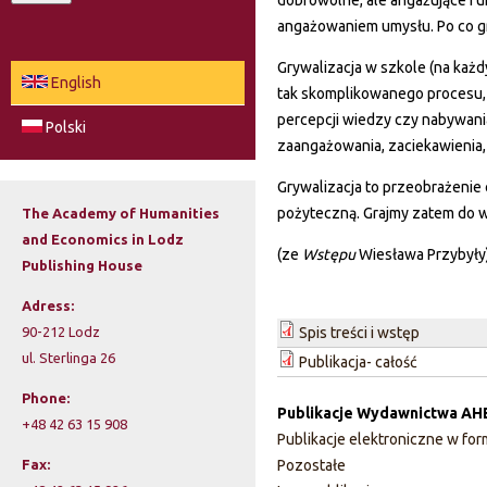
dobrowolne, ale angażujące i u
a
angażowaniem umysłu. Po co g
e
r
Grywalizacja w szkole (na każ
c
a
English
tak skomplikowanego procesu, 
h
r
percepcji wiedzy czy nabywania
Polski
zaangażowania, zaciekawienia,
c
Grywalizacja to przeobrażenie 
h
pożyteczną. Grajmy zatem do w
The Academy of Humanities
and Economics in Lodz
f
(ze
Wstępu
Wiesława Przybyły
Publishing House
o
Adress:
r
90-212 Lodz
Spis treści i wstęp
ul. Sterlinga 26
Publikacja- całość
m
Phone:
Publikacje Wydawnictwa AH
+48 42 63 15 908
Publikacje elektroniczne w fo
Fax:
Pozostałe