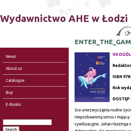
Ski
Wydawnictwo AHE w Łodzi
ENTER_THE_GAME. 
VII OGÓ
News
Redaktor
About us
ISBN 978
Catalogue
Rok wyda
Buy
DOSTĘP 
E-Books
Gra uniezwyczajnia nudne życie
niepozbawioną sensu i mającą 
S
cywilizacyjne. Johan Huizinga
S
e