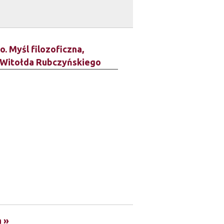
. Myśl filozoficzna,
 Witołda Rubczyńskiego
a »