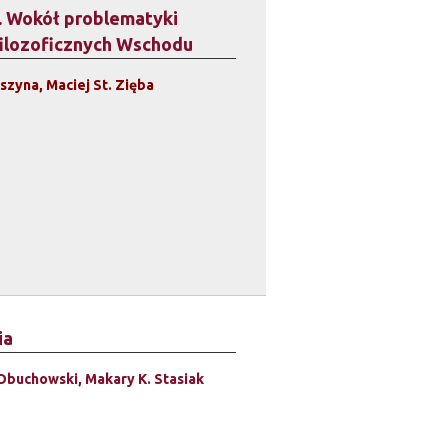
... Wokół problematyki
filozoficznych Wschodu
zyna, Maciej St. Zięba
ia
Obuchowski, Makary K. Stasiak