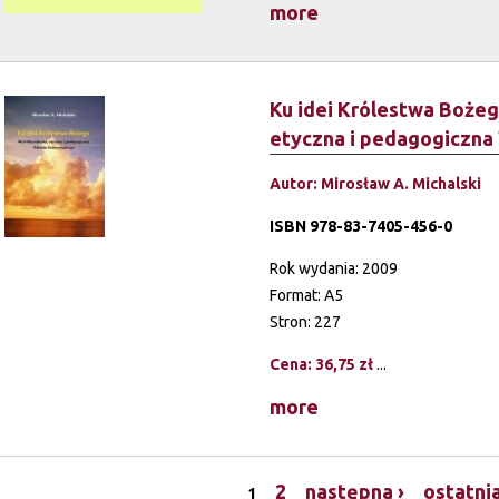
more
Ku idei Królestwa Bożego
etyczna i pedagogiczna
Autor: Mirosław A. Michalski
ISBN 978-83-7405-456-0
Rok wydania: 2009
Format: A5
Stron: 227
Cena: 36,75 zł
...
more
2
następna ›
ostatni
1