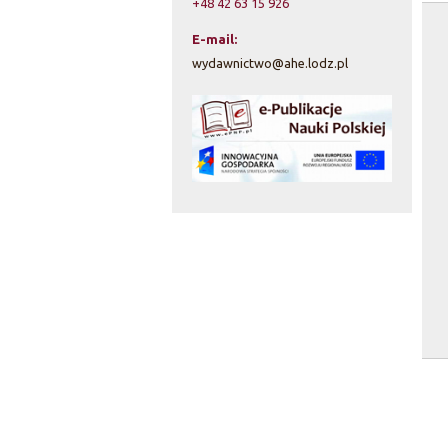
+48 42 63 15 926
E-mail:
wydawnictwo@ahe.lodz.pl