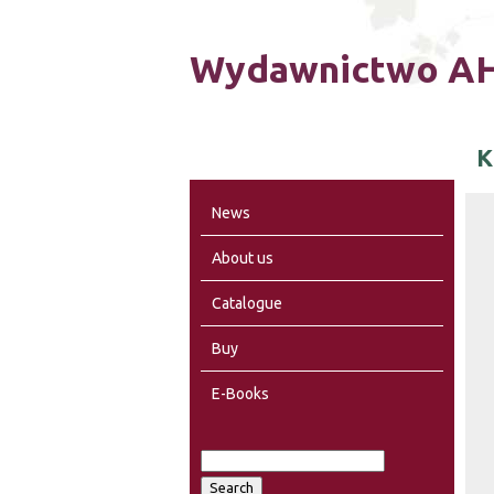
Wydawnictwo AH
K
News
About us
Catalogue
Buy
E-Books
S
S
e