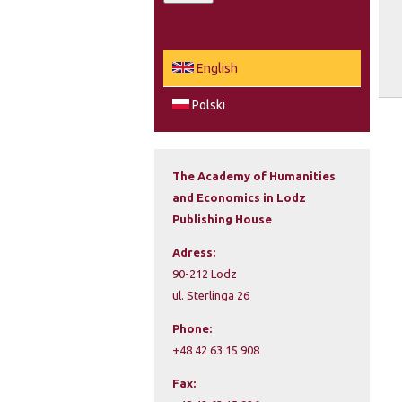
a
e
r
c
a
English
h
r
Polski
c
h
The Academy of Humanities
and Economics in Lodz
f
Publishing House
o
Adress:
r
90-212 Lodz
ul. Sterlinga 26
m
Phone:
+48 42 63 15 908
Fax: