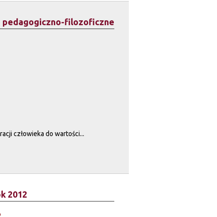
ie pedagogiczno-filozoficzne
cji człowieka do wartości...
ok 2012
o