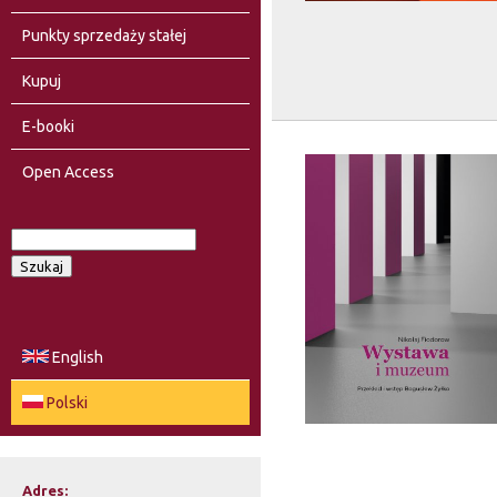
Punkty sprzedaży stałej
Kupuj
E-booki
Open Access
S
F
z
u
o
k
a
r
English
j
m
Polski
u
l
Adres: