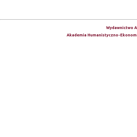
S
t
Wydawnictwo A
Akademia Humanistyczno-Ekonomi
r
o
n
y