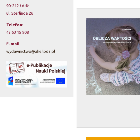
90-212 Łódź
a
ul. Sterlinga 26
r
Telefon:
z
42 63 15 908
w
E-mail:
wydawnictwo@ahe.lodz.pl
y
s
z
u
k
i
w
a