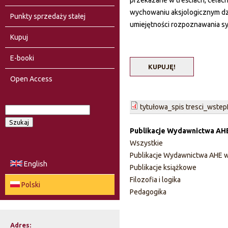
przekazane w treściach, celac
wychowaniu aksjologicznym dzie
Punkty sprzedaży stałej
umiejętności rozpoznawania sy
Kupuj
E-booki
KUPUJĘ!
Open Access
tytułowa_spis tresci_wste
S
F
z
Publikacje Wydawnictwa AH
u
o
Wszystkie
k
Publikacje Wydawnictwa AHE w
a
r
English
Publikacje książkowe
j
Filozofia i logika
m
Polski
Pedagogika
u
l
Adres: