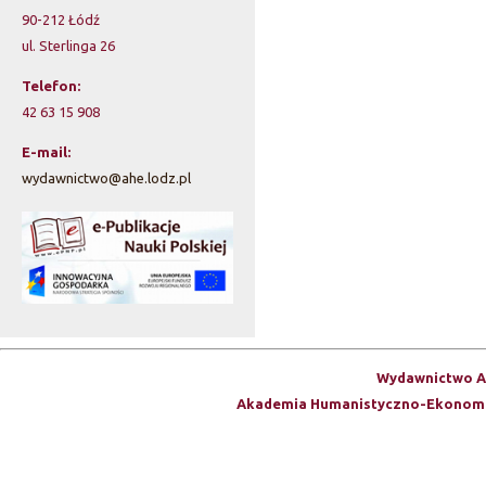
90-212 Łódź
a
ul. Sterlinga 26
r
Telefon:
z
42 63 15 908
w
E-mail:
wydawnictwo@ahe.lodz.pl
y
s
z
u
k
Wydawnictwo A
i
Akademia Humanistyczno-Ekonomi
w
a