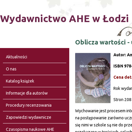
Ski
Wydawnictwo AHE w Łodzi
Oblicza wartości -
Autor: A
Aktualności
ISBN 978
O nas
Cena deta
Katalog książek
Rok wyda
Informacje dla autorów
Stron 208
Procedury recenzowania
Wychowanie jest procesem inte
Zapowiedzi wydawnicze
na postępowanie zarówno uczni
się nimi w szkole są nie do pr
Czasopisma naukowe AHE