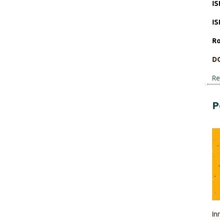
IS
IS
Ro
D
Re
P
In