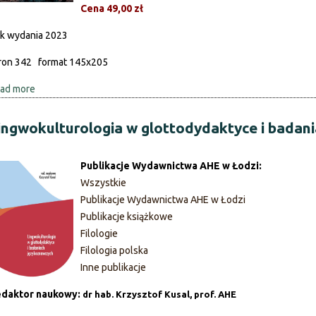
Cena 49,00 zł
z
y
k wydania 2023
k
ron 342 format 145x205
!
O
ad more
a
j
b
ę
o
ingwokulturologia w glottodydaktyce i badan
z
u
y
t
k
Publikacje Wydawnictwa AHE w Łodzi:
G
a
Wszystkie
e
c
Publikacje Wydawnictwa AHE w Łodzi
r
h
Publikacje książkowe
m
d
Filologie
a
l
Filologia polska
n
a
Inne publikacje
i
c
z
daktor naukowy:
dr hab. Krzysztof Kusal, prof. AHE
i
m