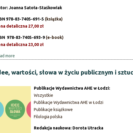
z
l
tor: Joanna Satoła-Staśkowiak
e
t
BN 978-83-7405-691-5
(książka)
m
u
na detaliczna 27,00 zł
i
r
e
o
BN 978-83-7405-693-9
(e-book)
j
l
na detaliczna 23,00 zł
s
o
ad more
a
k
g
b
i
i
o
e
dee, wartości, słowa w życiu publicznym i sztu
a
u
j
w
t
P
g
Publikacje Wydawnictwa AHE w Łodzi:
P
o
l
Wszystkie
o
z
o
Publikacje Wydawnictwa AHE w Łodzi
r
n
t
Publikacje książkowe
a
a
t
Filologia polska
d
n
o
n
i
d
Redakcja naukowa: Dorota Utracka