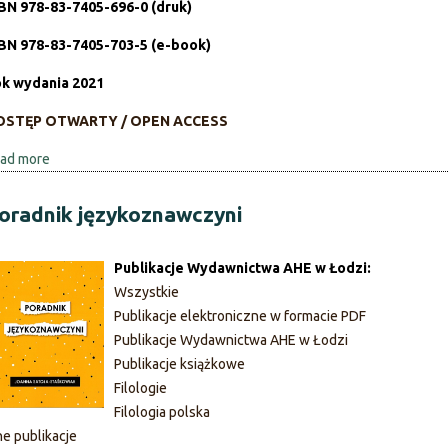
e
BN 978-83-7405-696-0 (druk)
y
k
w
BN 978-83-7405-703-5 (e-book)
a
e
w
k wydania 2021
w
y
s
OSTĘP OTWARTY / OPEN ACCESS
c
p
h
ó
ad more
a
ł
b
c
o
oradnik językoznawczyni
z
u
e
t
Publikacje Wydawnictwa AHE w Łodzi:
s
L
Wszystkie
n
i
Publikacje elektroniczne w formacie PDF
e
n
Publikacje Wydawnictwa AHE w Łodzi
j
g
Publikacje książkowe
g
w
Filologie
w
o
Filologia polska
a
k
ne publikacje
r
u