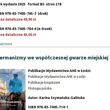
k wydania 2025
format B5
stron 218
BN 978-83-7405-765-3 (druk)
na detaliczna 49,90 zł
BN 978-83-7405-764-6 (e-book)
na detaliczna 45,00 zł
ad more
a
b
o
ermanizmy we współczesnej gwarze miejskiej
u
t
Publikacje Wydawnictwa AHE w Łodzi:
P
Publikacje Wydawnictwa AHE w Łodzi
o
Publikacje książkowe
k
Filologia polska
a
ż
Autor: Karina Szymańska-Galińska
j
ISBN 978-83-7405-714-1
ę