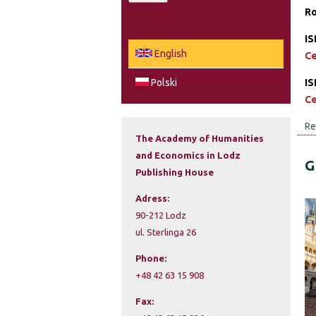
Ro
a
e
r
IS
c
a
English
Ce
h
r
IS
Polski
Ce
c
Re
h
The Academy of Humanities
and Economics in Lodz
f
G
Publishing House
o
Adress:
r
90-212 Lodz
ul. Sterlinga 26
m
Phone:
+48 42 63 15 908
Fax: