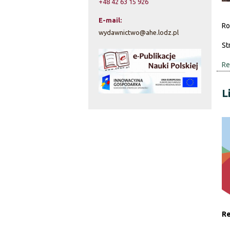
+48 42 63 15 926
E-mail:
Ro
wydawnictwo@ahe.lodz.pl
St
Re
L
Re