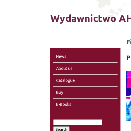
Wydawnictwo AH
F
P
News
About us
Catalogue
Buy
E-Books
S
S
e