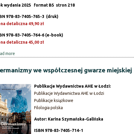
k wydania 2025
format B5
stron 218
BN 978-83-7405-765-3 (druk)
na detaliczna 49,90 zł
BN 978-83-7405-764-6 (e-book)
na detaliczna 45,00 zł
ad more
a
b
o
ermanizmy we współczesnej gwarze miejskiej
u
t
Publikacje Wydawnictwa AHE w Łodzi:
P
Publikacje Wydawnictwa AHE w Łodzi
o
Publikacje książkowe
k
Filologia polska
a
ż
Autor: Karina Szymańska-Galińska
j
ISBN 978-83-7405-714-1
ę