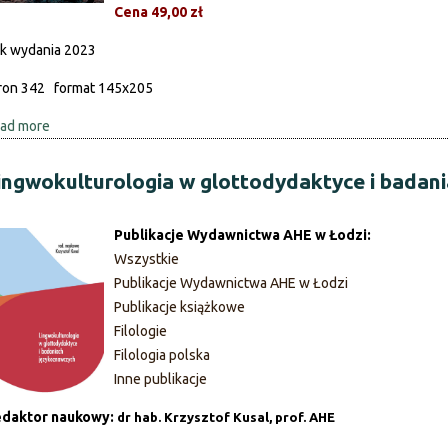
Cena 49,00 zł
z
y
k wydania 2023
k
ron 342 format 145x205
!
O
ad more
a
j
b
ę
o
ingwokulturologia w glottodydaktyce i badan
z
u
y
t
k
Publikacje Wydawnictwa AHE w Łodzi:
G
a
Wszystkie
e
c
Publikacje Wydawnictwa AHE w Łodzi
r
h
Publikacje książkowe
m
d
Filologie
a
l
Filologia polska
n
a
Inne publikacje
i
c
z
daktor naukowy:
dr hab. Krzysztof Kusal, prof. AHE
i
m