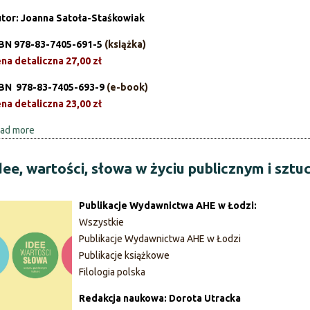
z
l
tor: Joanna Satoła-Staśkowiak
e
t
BN 978-83-7405-691-5
(książka)
m
u
na detaliczna 27,00 zł
i
r
e
o
BN 978-83-7405-693-9
(e-book)
j
l
na detaliczna 23,00 zł
s
o
ad more
a
k
g
b
i
i
o
e
dee, wartości, słowa w życiu publicznym i sztu
a
u
j
w
t
P
g
Publikacje Wydawnictwa AHE w Łodzi:
P
o
l
Wszystkie
o
z
o
Publikacje Wydawnictwa AHE w Łodzi
r
n
t
Publikacje książkowe
a
a
t
Filologia polska
d
n
o
n
i
d
Redakcja naukowa: Dorota Utracka