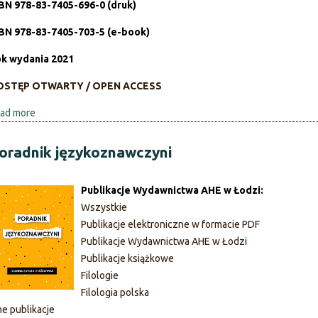
e
BN 978-83-7405-696-0 (druk)
y
k
w
BN 978-83-7405-703-5 (e-book)
a
e
w
k wydania 2021
w
y
s
OSTĘP OTWARTY / OPEN ACCESS
c
p
h
ó
ad more
a
ł
b
c
o
oradnik językoznawczyni
z
u
e
t
Publikacje Wydawnictwa AHE w Łodzi:
s
L
Wszystkie
n
i
Publikacje elektroniczne w formacie PDF
e
n
Publikacje Wydawnictwa AHE w Łodzi
j
g
Publikacje książkowe
g
w
Filologie
w
o
Filologia polska
a
k
ne publikacje
r
u