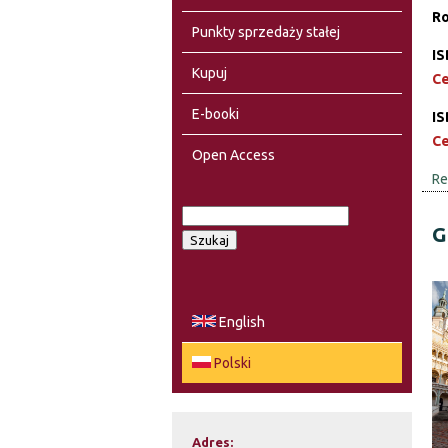
Ro
Punkty sprzedaży stałej
IS
Kupuj
Ce
E-booki
IS
Ce
Open Access
Re
S
G
F
z
u
o
k
a
r
English
j
m
Polski
u
l
Adres: