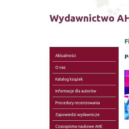
Wydawnictwo AH
F
P
Aktualności
O nas
Katalog książek
Informacje dla autorów
Procedury recenzowania
Zapowiedzi wydawnicze
Czasopisma naukowe AHE