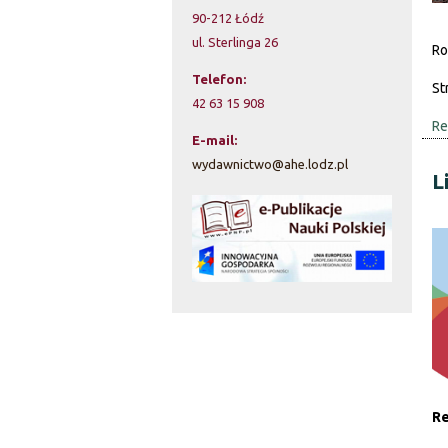
90-212 Łódź
a
ul. Sterlinga 26
Ro
r
Telefon:
St
z
42 63 15 908
Re
w
E-mail:
wydawnictwo@ahe.lodz.pl
y
L
s
z
u
k
i
w
Re
a