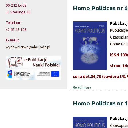
u
90-212 Łódź
a
o
Homo Politicus nr 6
s
ul. Sterlinga 26
u
n
r
t
r
Telefon:
Publikac
H
z
1
42 63 15 908
Publikacj
o
0
Czasopis
w
E-mail:
m
/
Homo Poli
wydawnictwo@ahe.lodz.pl
o
2
y
P
0
ISSN 189
s
o
1
stron: 16
l
5
z
i
cena det.36,75 (zawiera 5%
t
u
Read more
a
i
k
b
c
o
Homo Politicus nr 
u
i
u
s
w
t
n
Publikac
H
r
a
Czasopis