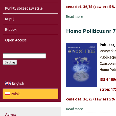
cena det. 36,75 (zawiera 5%
Punkty sprzedaży stałej
Read more
a
Kupuj
b
o
E-booki
Homo Politicus nr 
u
Open Access
t
Publikac
H
Wszystki
o
S
Publikacj
m
F
z
Czasopis
o
u
Homo Poli
o
P
k
o
ISSN 189
a
r
English
l
j
stron: 17
i
m
Polski
t
cena det. 36,75 (zawiera 5%
u
i
Read more
a
c
l
Adres:
b