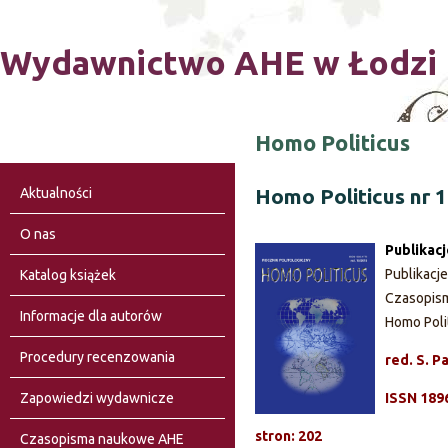
Ski
Wydawnictwo AHE w Łodzi
Homo Politicus
Homo Politicus nr 
Aktualności
O nas
Publikac
Publikacj
Katalog książek
Czasopis
Informacje dla autorów
Homo Poli
Procedury recenzowania
red. S. P
Zapowiedzi wydawnicze
ISSN 189
stron: 202
Czasopisma naukowe AHE