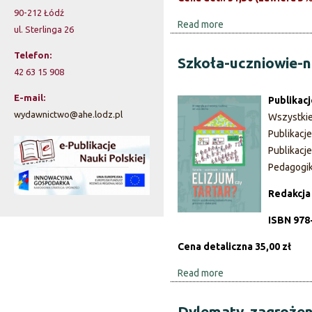
z
90-212 Łódź
a
d
Read more
a
ul. Sterlinga 26
r
r
b
o
Telefon:
o
Szkoła-uczniowie-na
z
w
42 63 15 908
u
i
t
w
E-mail:
a
Publikac
J
wydawnictwo@ahe.lodz.pl
p
Wszystki
y
ę
u
Publikacj
z
s
b
Publikacj
y
l
Pedagogi
z
k
i
o
Redakcja
u
c
z
z
ISBN 978
n
k
n
a
Cena detaliczna 35,00 zł
e
i
w
g
Read more
a
s
w
o
b
t
a
o
Dylematy, zagrożen
w