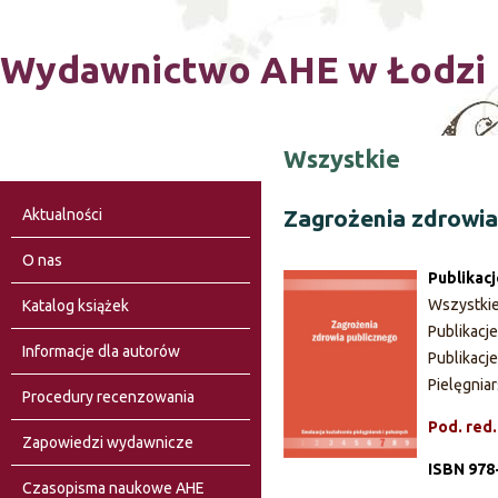
Ski
Wydawnictwo AHE w Łodzi
Wszystkie
Zagrożenia zdrowia
Aktualności
O nas
Publikac
Wszystki
Katalog książek
Publikacj
Informacje dla autorów
Publikacj
Pielęgnia
Procedury recenzowania
Pod. red
Zapowiedzi wydawnicze
ISBN 978
Czasopisma naukowe AHE