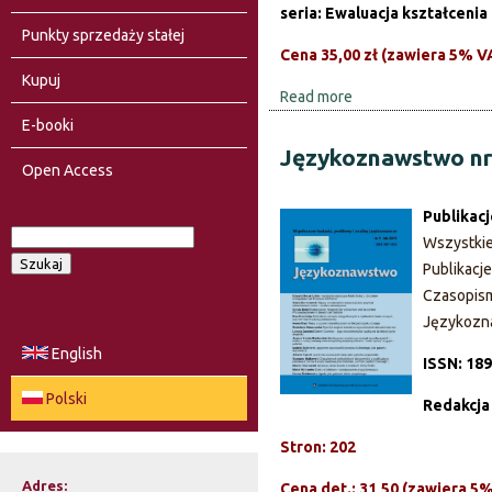
seria: Ewaluacja kształcenia 
Punkty sprzedaży stałej
Cena 35,00 zł (zawiera 5% V
Kupuj
Read more
a
b
E-booki
o
Językoznawstwo nr
Open Access
u
t
Publikac
Z
S
Wszystki
a
F
z
Publikacj
g
u
Czasopis
o
r
k
Językoz
o
a
r
English
ż
ISSN: 18
j
e
m
Polski
Redakcja
n
u
i
Stron: 202
a
l
Adres:
Cena det.: 31,50 (zawiera 5