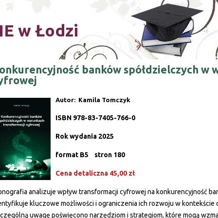
Skip to main content
E w Łodzi
onkurencyjność banków spółdzielczych w w
yfrowej
Autor: Kamila Tomczyk
ISBN 978-83-7405-766-0
Rok wydania 2025
format B5
stron 180
Cena detaliczna 45,00 zł
nografia analizuje wpływ transformacji cyfrowej na konkurencyjność b
entyfikuje kluczowe możliwości i ograniczenia ich rozwoju w kontekści
czególną uwagę poświęcono narzędziom i strategiom, które mogą wzma