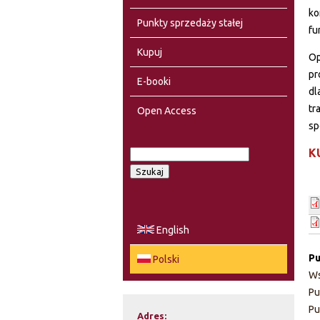
ko
Punkty sprzedaży stałej
fu
Kupuj
Op
pr
E-booki
dl
tr
Open Access
sp
K
S
F
z
u
o
k
a
r
English
j
m
Pu
Polski
Ws
u
Pu
l
Pu
Adres: