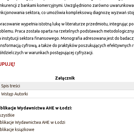
nkurencji z bankami komercyjnymi. Uwzględniono zarówno uwarunkowani
nkcjonowania sektora, co umożliwia kompleksową diagnozę wyzwań stoj
racowanie wypełnia istotną lukę w literaturze przedmiotu, integrując p
oblemu. Praca została oparta na rzetelnych podstawach metodologiczny
a instytucji sektora finansowego. Monografia adresowana jest do badacz
ansformacją cyfrową, a także do praktyków poszukujących efektywnych
ółdzielczych w warunkach postępującej cyfryzacji.
UPUJĘ!
Załącznik
Spis treści
Wstęp Autorki
blikacje Wydawnictwa AHE w Łodzi:
zystkie
blikacje Wydawnictwa AHE w Łodzi
blikacje książkowe