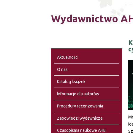
Wydawnictwo AH
K
c
Aktualności
O nas
Katalog książek
Informacje dla autorów
Procedury recenzowania
Mo
Zapowiedzi wydawnicze
id
Czasopisma naukowe AHE
Sz