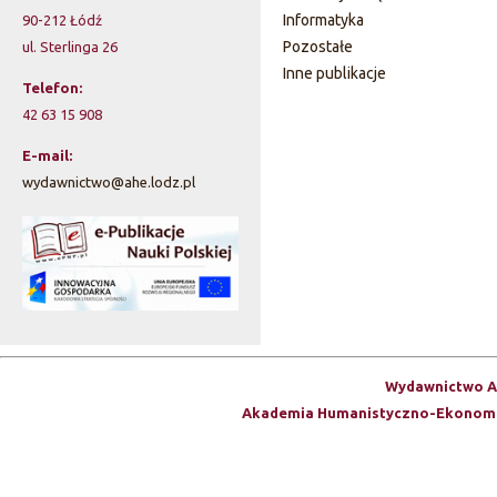
Informatyka
90-212 Łódź
a
Pozostałe
ul. Sterlinga 26
r
Inne publikacje
Telefon:
z
42 63 15 908
w
E-mail:
wydawnictwo@ahe.lodz.pl
y
s
z
u
k
Wydawnictwo A
i
Akademia Humanistyczno-Ekonomi
w
a