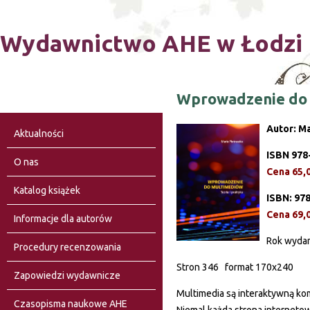
Ski
Wydawnictwo AHE w Łodzi
Wprowadzenie do m
Autor: Ma
Aktualności
ISBN 978
O nas
Cena 65,0
Katalog książek
ISBN: 97
Cena 69,
Informacje dla autorów
Rok wyda
Procedury recenzowania
Stron 346 format 170x240
Zapowiedzi wydawnicze
Multimedia są interaktywną kom
Czasopisma naukowe AHE