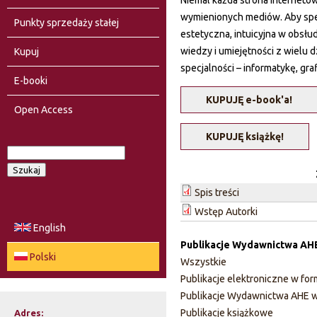
Niemal każda strona internetow
wymienionych mediów. Aby speł
Punkty sprzedaży stałej
estetyczna, intuicyjna w obsł
wiedzy i umiejętności z wielu 
Kupuj
specjalności – informatykę, graf
E-booki
KUPUJĘ e-book'a!
Open Access
KUPUJĘ książkę!
S
F
z
u
Spis treści
o
k
Wstęp Autorki
a
r
English
j
Publikacje Wydawnictwa AH
m
Polski
Wszystkie
u
Publikacje elektroniczne w fo
Publikacje Wydawnictwa AHE w
l
Publikacje książkowe
Adres: